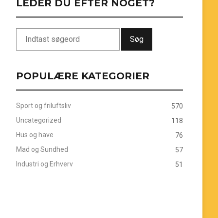
LEDER DU EFTER NOGET?
Søg
POPULÆRE KATEGORIER
Sport og friluftsliv
570
Uncategorized
118
Hus og have
76
Mad og Sundhed
57
Industri og Erhverv
51