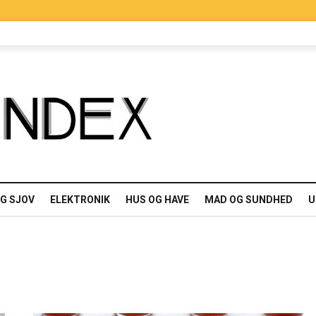
OG SJOV
ELEKTRONIK
HUS OG HAVE
MAD OG SUNDHED
U