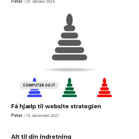
Peter
/ 25. oktober 2024
COMPUTER OG IT
Få hjælp til website strategien
Peter
COMPUTER OG IT
/ 15. december 2021
Alt til din indretning