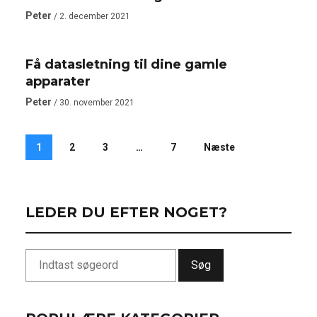
Peter
COMPUTER OG IT
/ 2. december 2021
Få datasletning til dine gamle
apparater
Peter
/ 30. november 2021
1
2
3
…
7
Næste
LEDER DU EFTER NOGET?
Søg