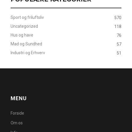
Sport og friluftsliv
570
Uncategorized
118
Hus og have
76
Mad og Sundhed
57
Industri og Erhverv
51
MENU
Forside
Om os