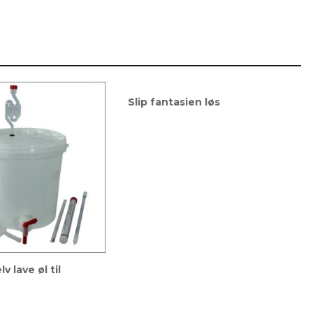
Slip fantasien løs
v lave øl til