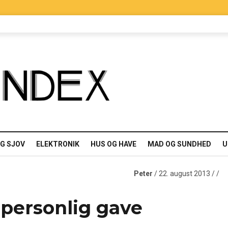
OG SJOV
ELEKTRONIK
HUS OG HAVE
MAD OG SUNDHED
U
Peter
/ 22. august 2013 / /
 personlig gave