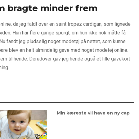
om bragte minder frem
ine, da jeg faldt over en saint tropez cardigan, som lignede
 siden. Hun har flere gange spurgt, om hun ikke nok måtte få
. Nu fandt jeg pludselig noget modetøj på nettet, som kunne
bare blev en helt almindelig gave med noget modetøj online.
jem til hende. Derudover gav jeg hende også et lille gavekort
ning.
Min kæreste vil have en ny cap