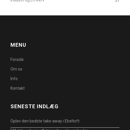
Industri og Erhverv
51
MENU
Forside
Om os
Info
Kontakt
SENESTE INDLÆG
Oplev den bedste take away i Ebeltoft