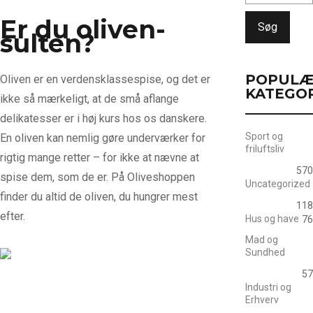
Er du oliven-
Søg
sulten?
POPULÆ
Oliven er en verdensklassespise, og det er
KATEGO
ikke så mærkeligt, at de små aflange
delikatesser er i høj kurs hos os danskere.
Sport og
En oliven kan nemlig gøre underværker for
friluftsliv
rigtig mange retter – for ikke at nævne at
570
spise dem, som de er. På Oliveshoppen
Uncategorized
finder du altid de oliven, du hungrer mest
118
efter.
Hus og have
76
Mad og
Sundhed
57
Industri og
Erhverv