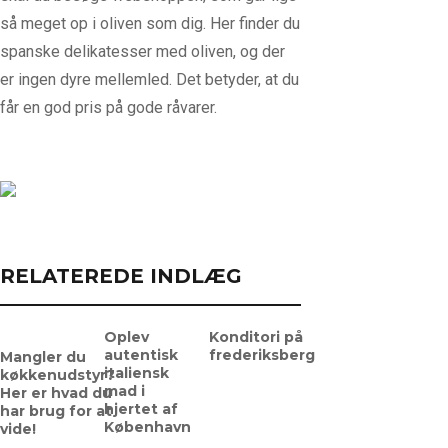
så meget op i oliven som dig. Her finder du
spanske delikatesser med oliven, og der
er ingen dyre mellemled. Det betyder, at du
får en god pris på gode råvarer.
RELATEREDE INDLÆG
Oplev
Konditori på
autentisk
frederiksberg
Mangler du
italiensk
køkkenudstyr?
mad i
Her er hvad du
hjertet af
har brug for at
København
vide!