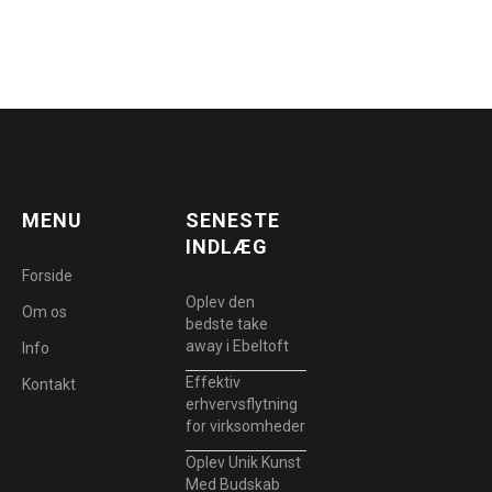
MENU
SENESTE
INDLÆG
Forside
Oplev den
Om os
bedste take
away i Ebeltoft
Info
Effektiv
Kontakt
erhvervsflytning
for virksomheder
Oplev Unik Kunst
Med Budskab